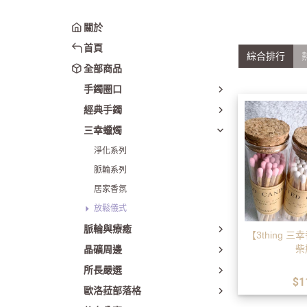
圈口50-54mm
貴妃手鐲
關於
圈口55-60mm
翡翠
首頁
圈口61mm以上
星空瑪瑙
綜合排行
全部商品
綜合賣場
櫻花瑪瑙
手鐲圈口
日月同輝
經典手鐲
貓鐲｜雕刻鐲
三幸蠟燭
套鐲(手鐲+鐲
淨化系列
脈輪系列
居家香氛
放鬆儀式
脈輪與療癒
【3thing 
柴
晶礦周邊
所長嚴選
$1
歐洛菈部落格