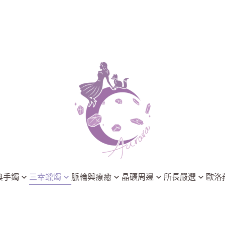
典手鐲
三幸蠟燭
脈輪與療癒
晶礦周邊
所長嚴選
歐洛
淨化系列
能量脈輪
晶礦淨化
3thing 三幸療癒香氛
歐洛菈小學
脈輪系列
晶礦淨化
飾品與靈擺
Astral Chakra 靈脈星圖
歐洛菈最新