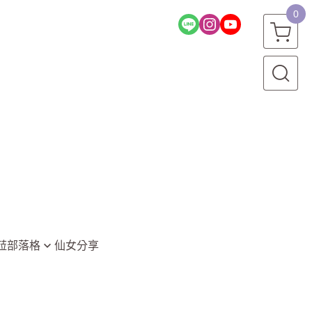
0
菈部落格
仙女分享
堂
資訊