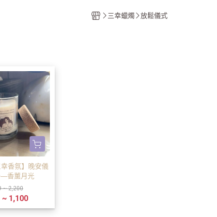
香氛
三幸蠟燭
放鬆儀式
計畫
g 三幸香氛】晚安儀
始—香薰月光
9 ~ 2,200
 ~ 1,100