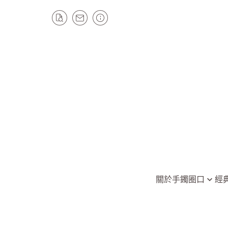
關於
手鐲圈口
經
全部手鐲
平安鐲/手鐲
圈口49以下
圓骨手鐲