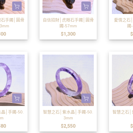
眼石手鐲│圓骨
自信招財│虎眼石手鐲│圓骨
愛情之石
.3mm
鐲-57mm
鐲-
300
$1,300
$
晶│手鐲-50.
智慧之石│紫水晶│手鐲-50.
智慧之石│紫
mm
3mm
580
$2,550
$