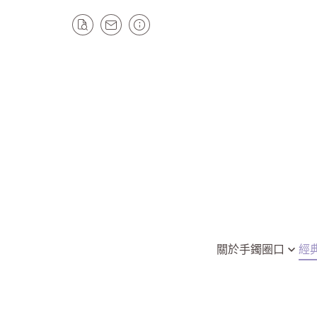
關於
手鐲圈口
經
全部手鐲
平安鐲/手鐲
圈口49以下
圓骨手鐲