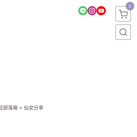
0
菈部落格
仙女分享
堂
資訊