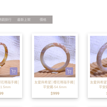
居家香氛
十二星座
隨意扣
療癒綠洲 AMIN
3thing 三幸
放鬆儀式
盧恩符文
擺件與道具
Simmy Coffee
歐洛菈公益
靈性夥伴
手作DIY專區
熱銷排行
最新上架
價格
手鐲盒
心)
櫻花瑪瑙手鐲│
友愛與希望│櫻花瑪瑙手鐲│
友愛與希望
1.5mm
平安鐲-54.6mm
平安鐲
99
$999