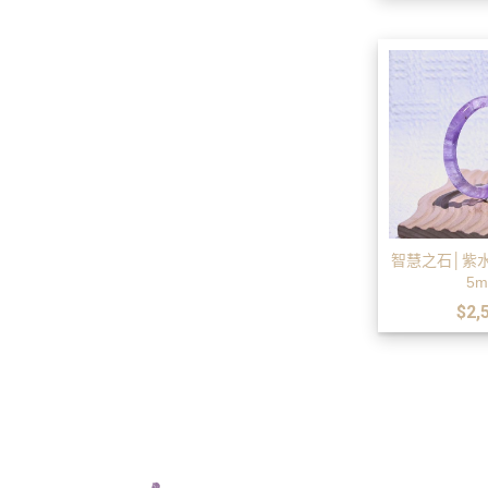
智慧之石│紫水
5
$2,