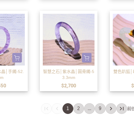
晶│手鐲-52.
智慧之石│紫水晶│圓骨鐲-5
雙色趴狐│岫
mm
3.3mm
550
$2,700
$
1
2
...
9