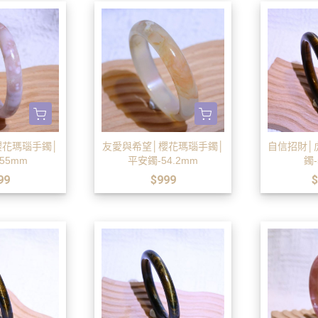
櫻花瑪瑙手鐲│
友愛與希望│櫻花瑪瑙手鐲│
自信招財│
55mm
平安鐲-54.2mm
鐲-
99
$999
$