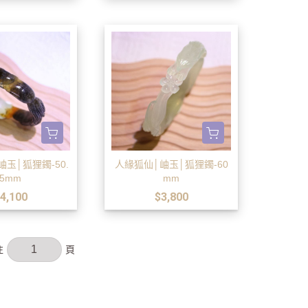
玉│狐狸鐲-50.
人緣狐仙│岫玉│狐狸鐲-60
5mm
mm
4,100
$3,800