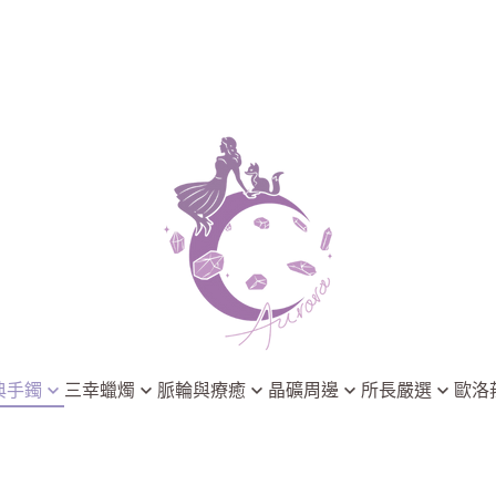
典手鐲
三幸蠟燭
脈輪與療癒
晶礦周邊
所長嚴選
歐洛
淨化系列
能量脈輪
晶礦淨化
3thing 三幸療癒香氛
歐洛菈小學
脈輪系列
晶礦淨化
飾品與靈擺
Astral Chakra 靈脈星圖
歐洛菈最新