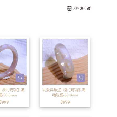
香氛
經典手鐲
計畫
│櫻花瑪瑙手鐲│
友愛與希望│櫻花瑪瑙手鐲│
-50.8mm
輪胎鐲-50.8mm
$999
$999