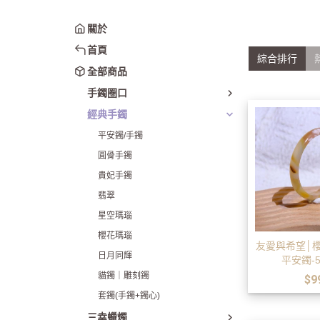
圈口50-54mm
貴妃手鐲
關於
圈口55-60mm
翡翠
首頁
圈口61mm以上
星空瑪瑙
綜合排行
全部商品
綜合賣場
櫻花瑪瑙
手鐲圈口
日月同輝
經典手鐲
貓鐲｜雕刻鐲
平安鐲/手鐲
套鐲(手鐲+鐲
圓骨手鐲
貴妃手鐲
翡翠
星空瑪瑙
櫻花瑪瑙
友愛與希望│
日月同輝
平安鐲-5
貓鐲｜雕刻鐲
$9
套鐲(手鐲+鐲心)
三幸蠟燭