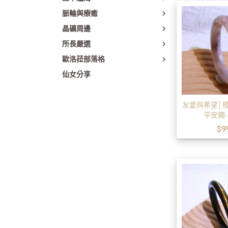
脈輪與療癒
晶礦周邊
所長嚴選
歐洛菈部落格
仙女分享
友愛與希望│
平安鐲-
$9