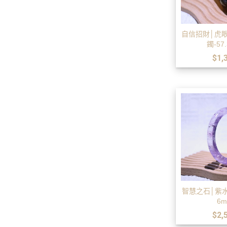
自信招財│虎
鐲-57
$1,
智慧之石│紫水
6
$2,