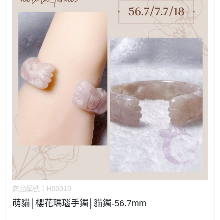
商品編號：
H00010
萌貓│櫻花瑪瑙手鐲│貓鐲-56.7mm