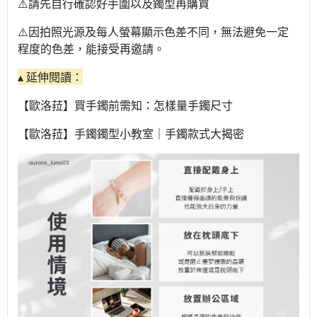
⚠️請先自行確認好手圍以及鐲型再購買
⚠️因拍照光源及每人螢幕顯示色差不同，無法避免一定
程度的色差，能接受再邀請。
▴ 延伸閱讀：
【歐洛菈】買手鐲前需知：怎樣量手鐲尺寸
【歐洛菈】手鐲鐲型小教室｜手鐲款式大揭密