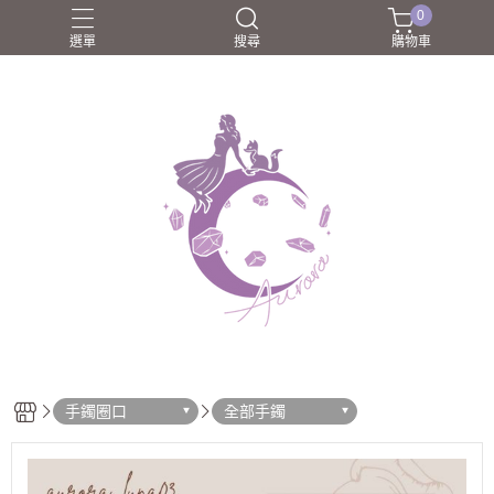
0
選單
搜尋
購物車
圈口55-60mm
團購商品
所長嚴選好物
歐洛菈夥伴
歐洛菈手鐲
手鐲圈口
全部手鐲