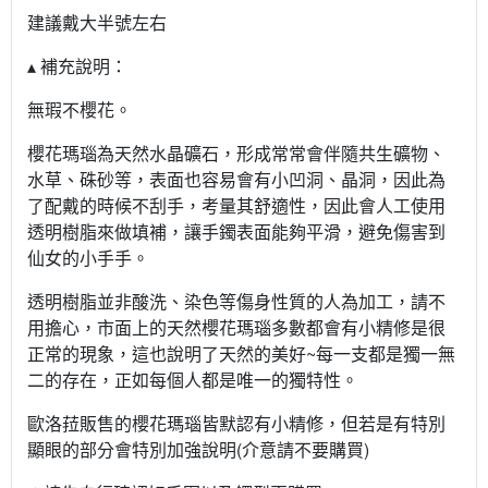
建議戴大半號左右
▴ 補充說明：
無瑕不櫻花。
櫻花瑪瑙為天然水晶礦石，形成常常會伴隨共生礦物、
水草、硃砂等，表面也容易會有小凹洞、晶洞，因此為
了配戴的時候不刮手，考量其舒適性，因此會人工使用
透明樹脂來做填補，讓手鐲表面能夠平滑，避免傷害到
仙女的小手手。
透明樹脂並非酸洗、染色等傷身性質的人為加工，請不
用擔心，市面上的天然櫻花瑪瑙多數都會有小精修是很
正常的現象，這也說明了天然的美好~每一支都是獨一無
二的存在，正如每個人都是唯一的獨特性。
歐洛菈販售的櫻花瑪瑙皆默認有小精修，但若是有特別
顯眼的部分會特別加強說明(介意請不要購買)