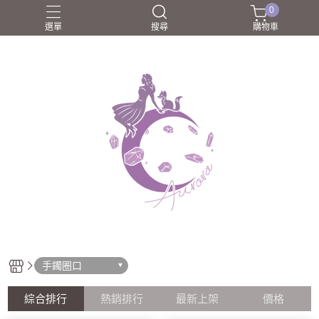
0
選單
搜尋
購物車
圈口55-60mm
團購商品
所長嚴選好物
歐洛菈夥伴
歐洛菈手鐲
手鐲圈口
綜合排行
熱銷排行
最新上架
價格