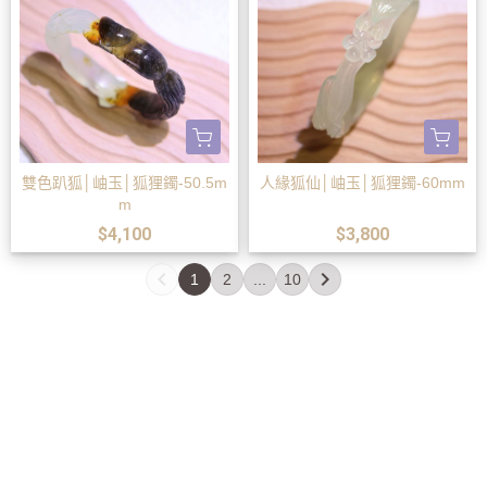
雙色趴狐│岫玉│狐狸鐲-50.5m
人緣狐仙│岫玉│狐狸鐲-60mm
m
$4,100
$3,800
1
2
...
10
關於
全部商品
付款方式說明
會員權益說明