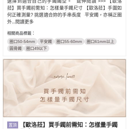
選擇到適合自己的手鐲鐲型。 延伸閱讀 >>> 【歐洛
菈】買手鐲前需知：怎樣量手鐲尺寸 【歐洛菈】手圍如
何正確測量? 挑選適合妳的手串長度 平安鐲，亦稱正圈
外
...閱讀更多
相關商品標籤：
圈口50-54mm
平安鐲
圈口55-60mm
圈口61mm以上
圓骨鐲
圈口49以下
【歐洛菈】買手鐲前需知：怎樣量手鐲
置頂