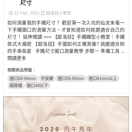
尺寸
11 Feb, 2023
歐洛菈小學堂
如何測量我的手鐲尺寸？ 歡迎第一次入坑的仙女來看一
下手鐲圈口的測量方法，才會知道如何挑選適合自己的
尺寸！ 延伸閱讀 >>> 【歐洛菈】手鐲鐲型小教室｜手鐲
款式大揭密 【歐洛菈】手圍如何正確測量? 挑選適合妳
的手串長度 手鐲尺寸圈口測量教學 步驟一 準備工具
...
閱讀更多
相關商品標籤：
圈口50-54mm
平安鐲
圈口55-60mm
圈口61mm以上
圓骨鐲
圈口49以下