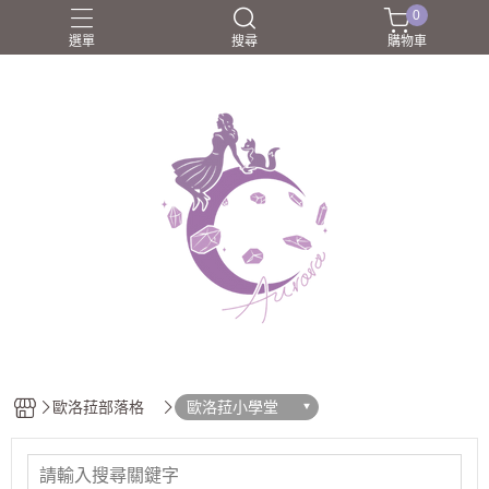
0
選單
搜尋
購物車
圈口55-60mm
團購商品
所長嚴選好物
歐洛菈夥伴
歐洛菈手鐲
歐洛菈部落格
歐洛菈小學堂