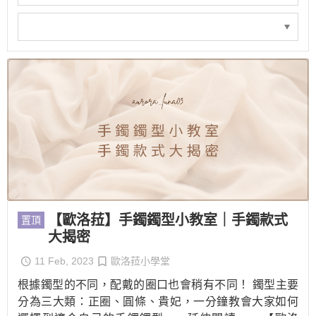
【歐洛菈】手鐲鐲型小教室｜手鐲款式
置頂
大揭密
11 Feb, 2023
歐洛菈小學堂
根據鐲型的不同，配戴的圈口也會稍有不同！ 鐲型主要
分為三大類：正圈、圓條、貴妃，一分鐘教會大家如何