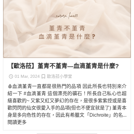
【歐洛菈】堇青不堇青—血滴堇青是什麼?
01 Mar, 2024
歐洛菈小學堂
🩸血滴堇青一直都是很熱門的品項 因此所長也特別來介
紹一下 #血滴堇青 這個漂亮的礦石！所長自己私心也超
級喜歡的~ 又紫又紅又夢幻的存在，是很多紫紫控或是喜
歡閃閃的仙女很愛入手的品項(但也不便宜就是了) 堇青本
身是多向色性的存在，因此有希臘文「Dichroite」的名
...
閱讀更多