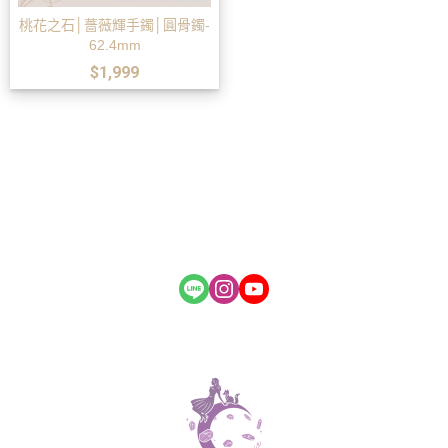
桃花之石│薔薇輝手鐲│圓骨鐲-
62.4mm
$1,999
關於
全部商品
付款方式說明
會員權益說明