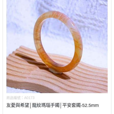
商品編號：
A0173
友愛與希望│龍紋瑪瑙手鐲│平安套鐲-52.5mm