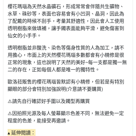
櫻花瑪瑙為天然水晶礦石，形成常常會伴隨共生礦物、
水草、硃砂等，表面也容易會有小凹洞、晶洞，因此為
了配戴的時候不刮手，考量其舒適性，因此會人工使用
透明樹脂來做填補，讓手鐲表面能夠平滑，避免傷害到
仙女的小手手。
透明樹脂並非酸洗、染色等傷身性質的人為加工，請不
用擔心，市面上的天然櫻花瑪瑙多數都會有小精修是很
正常的現象，這也說明了天然的美好~每一支都是獨一無
二的存在，正如每個人都是唯一的獨特性。
歐洛菈販售的櫻花瑪瑙皆默認有小精修，但若是有特別
顯眼的部分會特別加強說明(介意請不要購買)
⚠️請先自行確認好手圍以及鐲型再購買
⚠️因拍照光源及每人螢幕顯示色差不同，無法避免一定
程度的色差，能接受再邀請。
▴ 延伸閱讀：