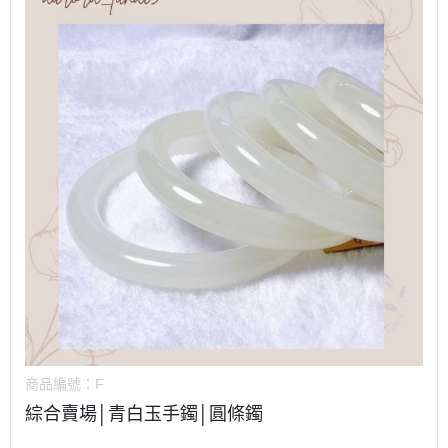
商品編號：
F
綜合賣場│青白玉手鐲│圓條鐲