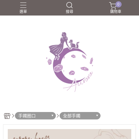
0
選單
搜尋
購物車
圈口55-60mm
團購商品
所長嚴選好物
歐洛菈夥伴
歐洛菈手鐲
手鐲圈口
全部手鐲