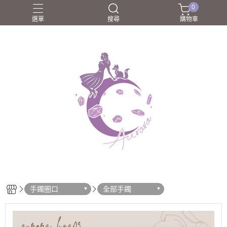
0
選單
搜尋
購物車
圈口55-60mm
團購商品
所長嚴選好物
歐洛菈夥伴
歐洛菈手鐲
手鐲圈口
全部手鐲