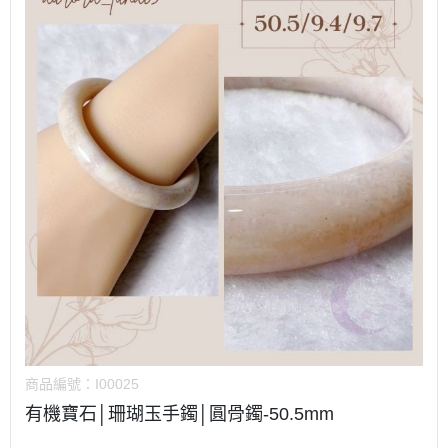
商品編號：
I00025
有機寶石│珊瑚玉手鐲│圓骨鐲-50.5mm