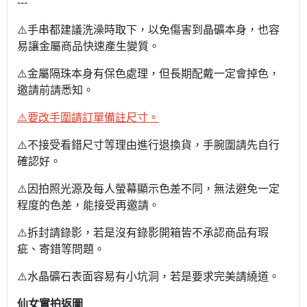
---
⚠️手串都建議洗澡時取下，以免傷害到晶礦本身，也容
易讓金屬商品快速產生變質。
⚠️金屬隔珠本身有保色處理，但長期配戴一定會掉色，
邀請前請悉知。
⚠️要改手圍請訂單備註尺寸。
⚠️不接受看錯尺寸等理由進行退換貨，手腕圍請先自行
確認好。
⚠️因拍照光源及每人螢幕顯示色差不同，無法避免一定
程度的色差，能接受再邀請。
⚠️拆封請錄影，若是沒有錄影開箱皆不承認商品有瑕
疵、寄錯等問題。
⚠️水晶礦石表面容易有小坑洞，若是要求完美請繞道。
仙女實拍返圖