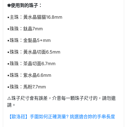
✾使用到的珠子：
▪️主珠：黃水晶貓貓16.8mm
▪️珠珠：鈦晶7mm
▪️珠珠：金髮晶5+mm
▪️珠珠：黃水晶切面6.5mm
▪️珠珠：
茶晶切面6.7mm
▪️珠珠：紫水晶6.6mm
▪️珠珠：馬粉7.7mm
⚠️珠子尺寸會有誤差，介意每一顆珠子尺寸的，請勿邀
請。
【歐洛菈】手圍如何正確測量? 挑選適合妳的手串長度