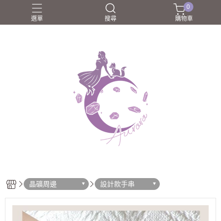
0
選單
搜尋
購物車
圈口55-60mm
團購商品
所長嚴選好物
歐洛菈夥伴
歐洛菈手鐲
晶礦周邊
設計款手串