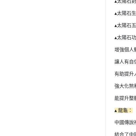
▴太陽石
▴太陽石
▴太陽石
▴太陽石功
增強個人
讓人有自
有助提升
強大化煞
能提升整
▴ 龍龜：
中國傳說
結合了中