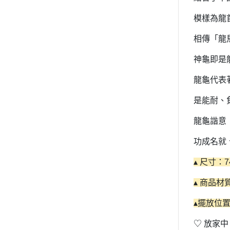
模樣為龍
相傳「龍
神龜即是
龍龜代表
是能耐、
龍龜諧意
功成名就
▴ 尺寸：74
▴ 商品材
▴擺放位
♡ 放家