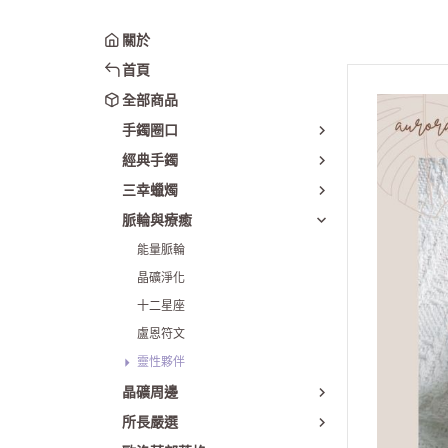
圈口50-54mm
貴妃手鐲
關於
圈口55-60mm
翡翠
首頁
圈口61mm以上
星空瑪瑙
全部商品
綜合賣場
櫻花瑪瑙
手鐲圈口
日月同輝
經典手鐲
貓鐲｜雕刻鐲
三幸蠟燭
套鐲(手鐲+鐲
脈輪與療癒
能量脈輪
晶礦淨化
十二星座
盧恩符文
靈性夥伴
晶礦周邊
所長嚴選