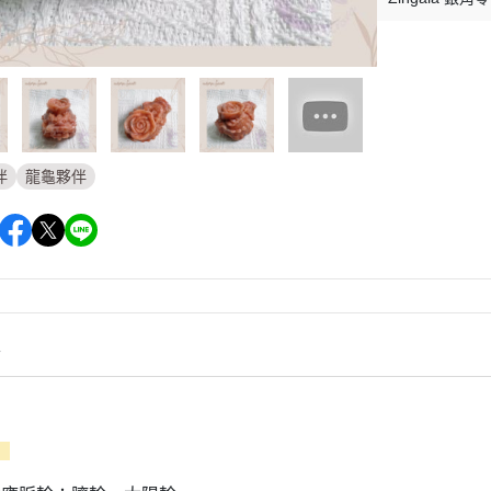
伴
龍龜夥伴
情
】