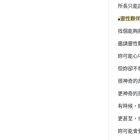
所長只能
▴靈性夥
找個能夠
邀請靈性
妳可能心
但妳卻不
很神奇的
更神奇的
有時候，
更甚至，
妳可能會