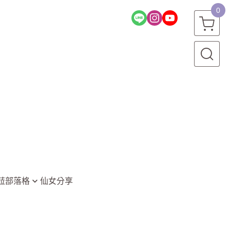
0
菈部落格
仙女分享
堂
資訊