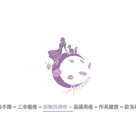
典手鐲
三幸蠟燭
脈輪與療癒
晶礦周邊
所長嚴選
歐洛
淨化系列
能量脈輪
晶礦淨化
3thing 三幸療癒香氛
歐洛菈小學
脈輪系列
晶礦淨化
飾品與靈擺
Astral Chakra 靈脈星圖
歐洛菈最新