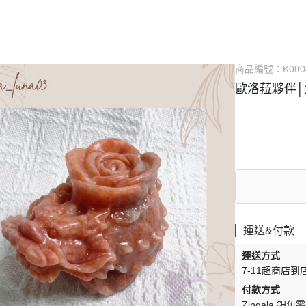
居家香氛
十二星座
隨意扣
療癒綠洲 AMIN
3thing 三幸
放鬆儀式
盧恩符文
擺件與道具
Simmy Coffee
歐洛菈公益
靈性夥伴
手作DIY專區
商品編號：
K000
手鐲盒
歐洛菈夥伴│
心)
運送&付款
運送方式
7-11超商店到
付款方式
Zingala 銀角