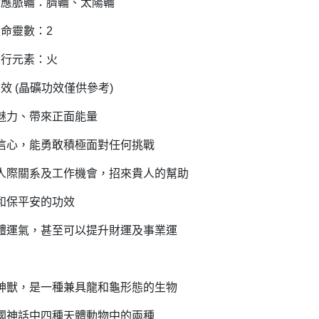
對應脈輪：臍輪、太陽輪
生命靈數：2
五行元素：火
效 (晶礦功效僅供參考)
魅力、帶來正面能量
信心，能勇敢積極面對任何挑戰
人際關系及工作機會，招來貴人的幫助
和保平安的功效
體運氣，甚至可以提升財運及事業運
神獸，是一種兼具龍和龜形態的生物
國神話中四種天體動物中的兩種