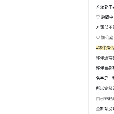
✗ 頭部
♡ 房間
✗ 頭部不
♡ 辦公
▴夥伴是
夥伴通常
夥伴自身
名字是一
所以會希
自己來經
至於有沒