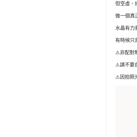
但空虛、
做一個真
水晶有力
有時候只
⚠️非配
⚠️請不
⚠️因拍