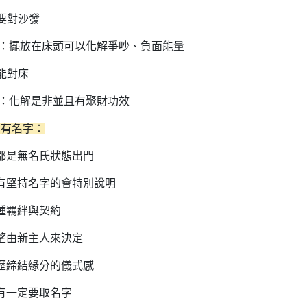
不要對沙發
中：擺放在床頭可以化解爭吵、負面能量
能對床
處：化解是非並且有聚財功效
否有名字：
都是無名氏狀態出門
有堅持名字的會特別說明
種羈絆與契約
望由新主人來決定
歷締結緣分的儀式感
有一定要取名字