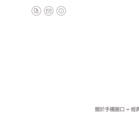
關於
手鐲圈口
經
全部手鐲
平安鐲/手鐲
圈口49以下
圓骨手鐲