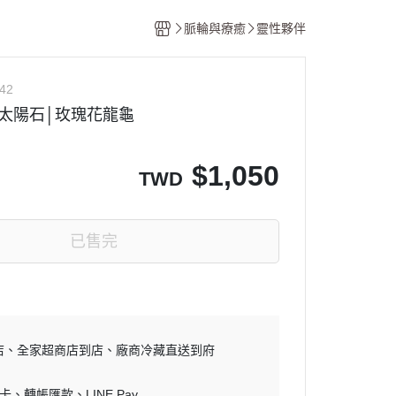
香氛
脈輪與療癒
靈性夥伴
計畫
42
太陽石│玫瑰花龍龜
$
1,050
TWD
已售完
店
全家超商店到店
廠商冷藏直送到府
零卡
轉帳匯款
LINE Pay