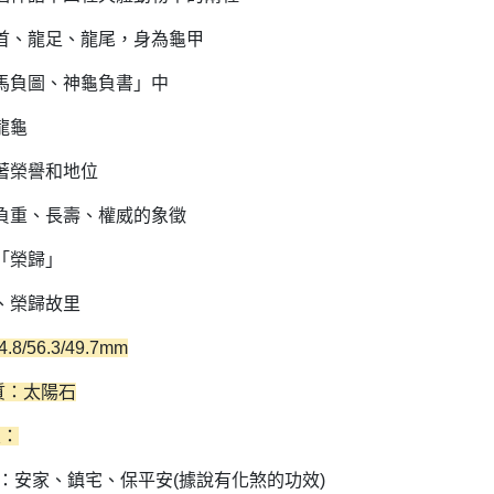
首、龍足、龍尾，身為龜甲
馬負圖、神龜負書」中
龍龜
著榮譽和地位
負重、長壽、權威的象徵
「榮歸」
、榮歸故里
.8/56.3/49.7mm
質：太陽石
置：
中：安家、鎮宅、保平安(據說有化煞的功效)