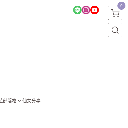
0
菈部落格
仙女分享
堂
資訊