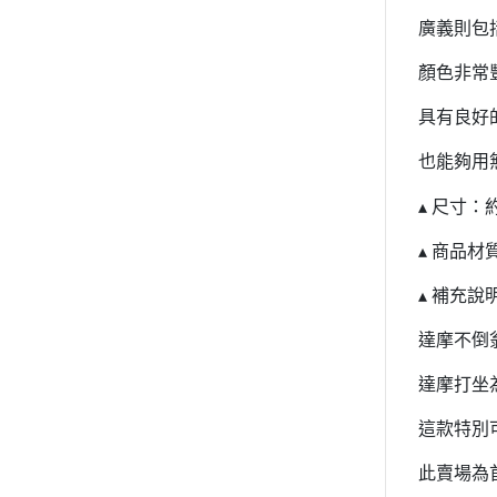
廣義則包
顏色非常
具有良好
也能夠用
▴ 尺寸：約 
▴ 商品材
▴ 補充說
達摩不倒
達摩打坐
這款特別
此賣場為