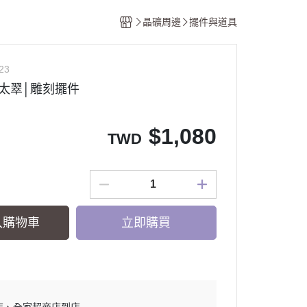
香氛
晶礦周邊
擺件與道具
計畫
23
太翠│雕刻擺件
$
1,080
TWD
入購物車
立即購買