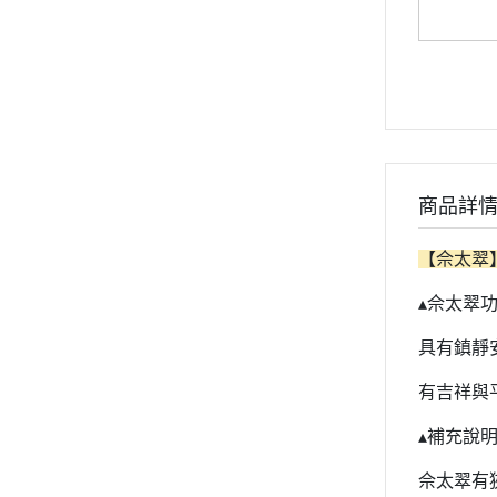
商品詳
【佘太翠
▴佘太翠功
具有鎮靜
有吉祥與
▴補充說
佘太翠有