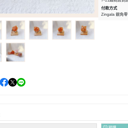
7-11超商店到
付款方式
Zingala 銀角
購
預購