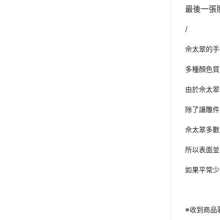
最後一張
/
佘太翠的手
多種顏色質
由於佘太翠
除了讓雕件
佘太翠多數
所以表面並
如果平常少
※收到商品