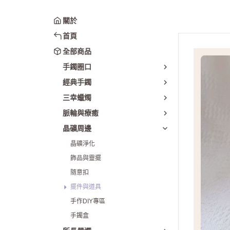
圈口50-54mm
貴妃手鐲
關於
圈口55-60mm
翡翠
首頁
圈口61mm以上
星空瑪瑙
全部商品
綜合賣場
櫻花瑪瑙
手鐲圈口
日月同輝
經典手鐲
貓鐲｜雕刻鐲
三幸蠟燭
套鐲(手鐲+鐲
脈輪與療癒
晶礦周邊
晶礦淨化
飾品與靈擺
隨意扣
擺件與道具
手作DIY專區
手鐲盒