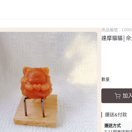
居家香氛
十二星座
隨意扣
療癒綠洲 AMIN
3thing 三幸
放鬆儀式
盧恩符文
擺件與道具
Simmy Coffee
歐洛菈公益
靈性夥伴
手作DIY專區
商品編號：
L000
手鐲盒
達摩貓貓│佘
心)
數量
加
運送&付款
運送方式