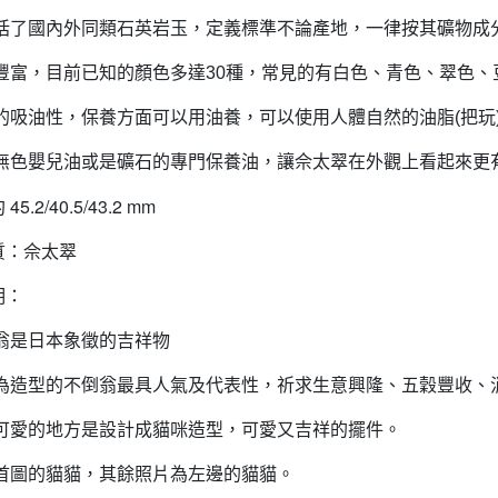
括了國內外同類石英岩玉，定義標準不論產地，一律按其礦物成
豐富，目前已知的顏色多達30種，常見的有白色、青色、翠色、
的吸油性，保養方面可以用油養，可以使用人體自然的油脂(把玩
無色嬰兒油或是礦石的專門保養油，讓佘太翠在外觀上看起來更
45.2/40.5/43.2 mm
質：佘太翠
明：
翁是日本象徵的吉祥物
為造型的不倒翁最具人氣及代表性，祈求生意興隆、五穀豐收、
可愛的地方是設計成貓咪造型，可愛又吉祥的擺件。
首圖的貓貓，其餘照片為左邊的貓貓。