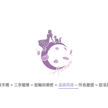
典手鐲
三幸蠟燭
脈輪與療癒
晶礦周邊
所長嚴選
歐洛
淨化系列
能量脈輪
晶礦淨化
3thing 三幸療癒香氛
歐洛菈小學
脈輪系列
晶礦淨化
飾品與靈擺
Astral Chakra 靈脈星圖
歐洛菈最新