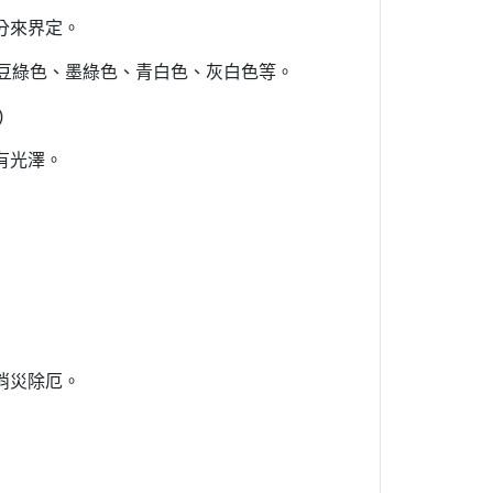
分來界定。
豆綠色、墨綠色、青白色、灰白色等。
)
有光澤。
消災除厄。