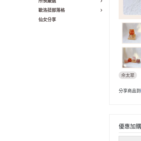
所長嚴選
歐洛菈部落格
仙女分享
佘太翠
分享商品到
優惠加