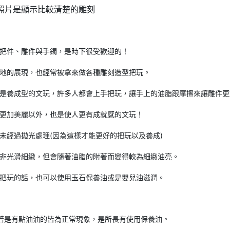
照片是顯示比較清楚的雕刻
把件、雕件與手鐲，是時下很受歡迎的！
地的展現，也經常被拿來做各種雕刻造型把玩。
是養成型的文玩，許多人都會上手把玩，讓手上的油脂跟摩擦來讓雕件更
更加美麗以外，也是使人更有成就感的文玩！
未經過拋光處理(因為這樣才能更好的把玩以及養成)
非光滑細緻，但會隨著油脂的附著而變得較為細緻油亮。
把玩的話，也可以使用玉石保養油或是嬰兒油滋潤。
若是有點油油的皆為正常現象，是所長有使用保養油。