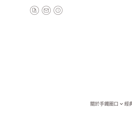
關於
手鐲圈口
經
全部手鐲
平安鐲/手鐲
圈口49以下
圓骨手鐲