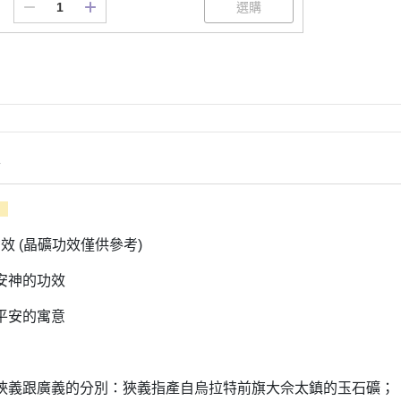
情
】
效 (晶礦功效僅供參考)
安神的功效
平安的寓意
明
狹義跟廣義的分別：狹義指產自烏拉特前旗大佘太鎮的玉石礦；