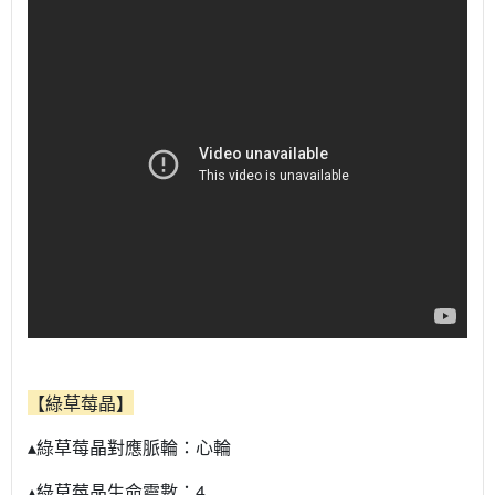
【綠草莓晶】
▴綠草莓晶對應脈輪：心輪
▴綠草莓晶生命靈數：4