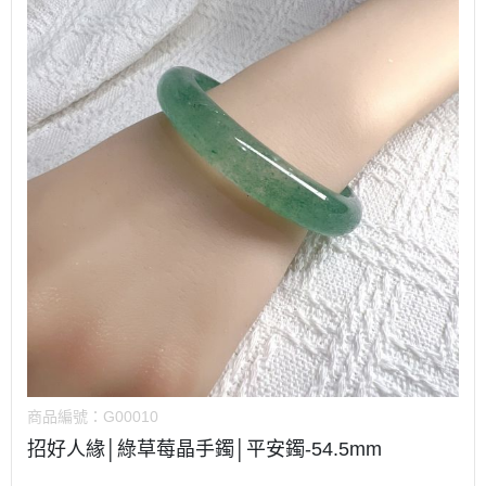
商品編號：
G00010
招好人緣│綠草莓晶手鐲│平安鐲-54.5mm