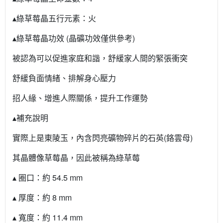
▴綠草莓晶五行元素：火
▴綠草莓晶功效 (晶礦功效僅供參考)
被認為可以促進家庭和諧，舒緩家人間的緊張衝突
舒緩負面情緒、排解身心壓力
招人緣、增進人際關係，提升工作運勢
▴補充說明
實際上是東陵玉，內含閃亮礦物碎片的石英(鉻雲母)
其晶體像草莓晶，因此被稱為綠草莓
▴ 圈口：約 54.5 mm
▴ 厚度：約 8 mm
▴ 寬度：約 11.4 mm