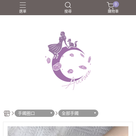
0
選單
搜尋
購物車
圈口55-60mm
團購商品
所長嚴選好物
歐洛菈夥伴
歐洛菈手鐲
手鐲圈口
全部手鐲