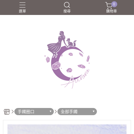
0
選單
搜尋
購物車
圈口55-60mm
團購商品
所長嚴選好物
歐洛菈夥伴
歐洛菈手鐲
手鐲圈口
全部手鐲