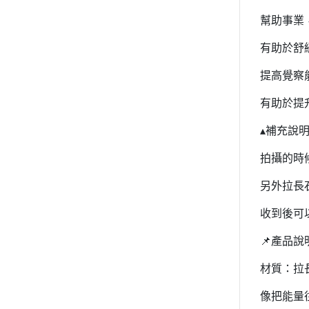
幫助事業
有助於舒
提高覺察
有助於提
▴補充說
拍攝的時
另外拉長
收到後可
📌產品說
材質：拉
像把能量