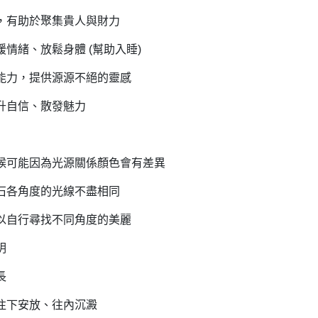
，有助於聚集貴人與財力
緩情緒、放鬆身體 (幫助入睡)
能力，提供源源不絕的靈感
升自信、散發魅力
明
候可能因為光源關係顏色會有差異
石各角度的光線不盡相同
以自行尋找不同角度的美麗
明
長
往下安放、往內沉澱