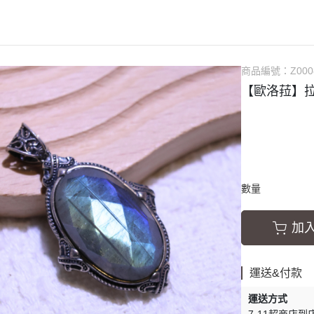
居家香氛
十二星座
隨意扣
療癒綠洲 AMIN
3thing 三幸
放鬆儀式
盧恩符文
擺件與道具
Simmy Coffee
歐洛菈公益
靈性夥伴
手作DIY專區
商品編號：
Z000
手鐲盒
【歐洛菈】
心)
數量
加
運送&付款
運送方式