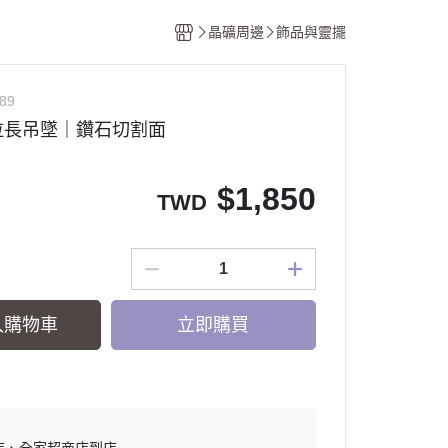
香氛
晶礦周邊
飾品與靈擺
計畫
89
拉長吊墜｜鑽石切割面
$
1,850
TWD
入購物車
立即購買