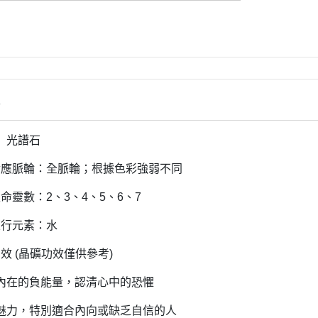
情
】光譜石
對應脈輪：全脈輪；根據色彩強弱不同
命靈數：2、3、4、5、6、7
五行元素：水
效 (晶礦功效僅供參考)
內在的負能量，認清心中的恐懼
魅力，特別適合內向或缺乏自信的人