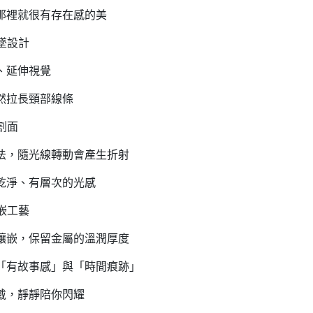
那裡就很有存在感的美
墜設計
、延伸視覺
然拉長頸部線條
割面
法，隨光線轉動會產生折射
乾淨、有層次的光感
嵌工藝
鑲嵌，保留金屬的溫潤厚度
「有故事感」與「時間痕跡」
戴，靜靜陪你閃耀