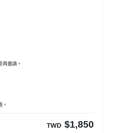
受再邀請。
。
道
$
1,850
TWD