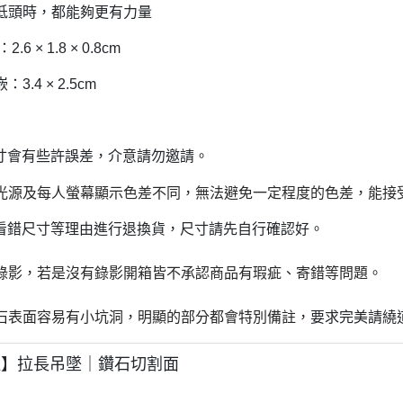
低頭時，都能夠更有力量
.6 × 1.8 × 0.8cm
3.4 × 2.5cm
尺寸會有些許誤差，介意請勿邀請。
照光源及每人螢幕顯示色差不同，無法避免一定程度的色差，能接
受看錯尺寸等理由進行退換貨，尺寸請先自行確認好。
請錄影，若是沒有錄影開箱皆不承認商品有瑕疵、寄錯等問題。
礦石表面容易有小坑洞，明顯的部分都會特別備註，
要求完美請繞
菈】拉長吊墜｜鑽石切割面