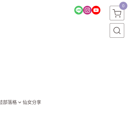
0
菈部落格
仙女分享
堂
資訊