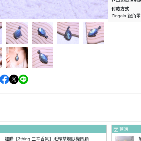
7-11超商店到
付款方式
Zingala 銀角
購
預購
加購【3thing 三幸香氛】脈輪茶燭隨機四顆