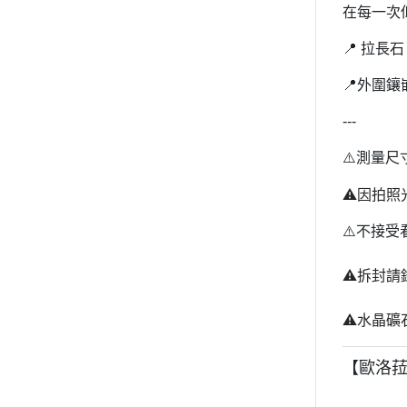
在每一次
📍 拉長石：2
📍外圍鑲嵌：
---
⚠️測量
⚠️因拍
⚠️不接
⚠️拆封
⚠️水晶
【歐洛