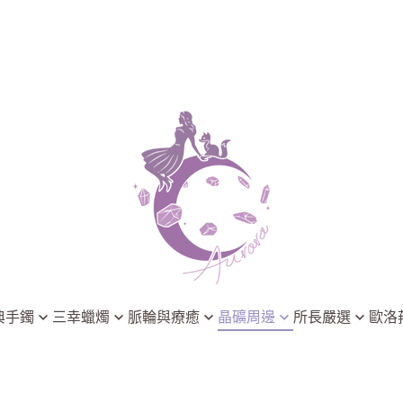
典手鐲
三幸蠟燭
脈輪與療癒
晶礦周邊
所長嚴選
歐洛
淨化系列
能量脈輪
晶礦淨化
3thing 三幸療癒香氛
歐洛菈小學
脈輪系列
晶礦淨化
飾品與靈擺
Astral Chakra 靈脈星圖
歐洛菈最新