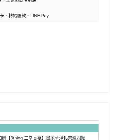
店
全家超商店到店
零卡
轉帳匯款
LINE Pay
加購【3thing 三幸香氛】鼠尾草淨化茶蠟四顆