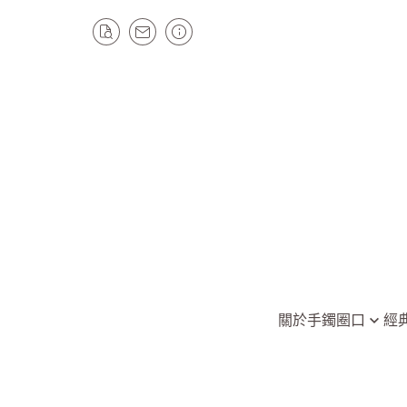
關於
手鐲圈口
經
全部手鐲
平安鐲/手鐲
圈口49以下
圓骨手鐲