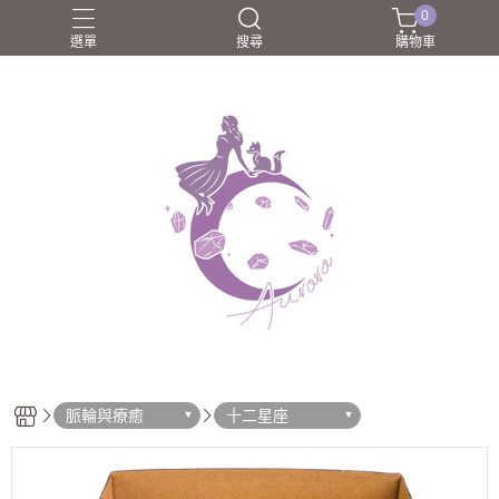
0
選單
搜尋
購物車
圈口55-60mm
團購商品
所長嚴選好物
歐洛菈夥伴
歐洛菈手鐲
脈輪與療癒
十二星座