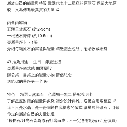
屬於自己的能量與特質 嚴選代表十二星座的原礦石 保留大地原
貌，只為傳遞最真實的力量 🔮
內含內容物：
五顆天然原石 (約2-3cm)
一根透石膏棒 (約10.5cm)
專屬星座卡 × 1張
介紹每顆原石的寓意與能量 精緻禮盒包裝，附贈收藏布袋
🎁 推薦用途： 生日、節慶送禮
專屬星座儀式感 開運擺設
辦公桌、書桌上的能量小物 情侶紀念
送給你的星座另一半 💫
特色： 精選天然原石，色澤獨一無二 搭配說明卡
了解星座對應的能量與象徵 禮盒設計典雅，送禮自用兩相宜 🌌
這不只是水晶，是一份關於自我探索的儀式 讓星辰與礦石，引領
你走向屬於自己的力量軌道
*拉長石/月光石皆為原石打磨而成，不一定會有彩光 (介意慎買)